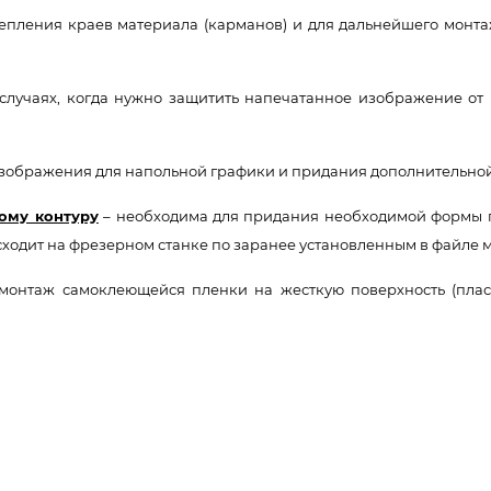
епления краев материала (карманов) и для дальнейшего монт
случаях, когда нужно защитить напечатанное изображение от
зображения для напольной графики и придания дополнительной 
ому контуру
– необходима для придания необходимой формы п
сходит на фрезерном станке по заранее установленным в файле 
монтаж самоклеющейся пленки на жесткую поверхность (пласти