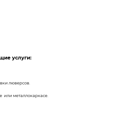
щие услуги:
овки люверсов.
е или металлокаркасе.