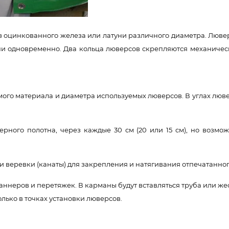
 оцинкованного железа или латуни различного диаметра. Лювер
ни одновременно. Два кольца люверсов скрепляются механическ
ого материала и диаметра используемых люверсов. В углах лювер
рного полотна, через каждые 30 см (20 или 15 см), но воз
 веревки (канаты) для закрепления и натягивания отпечатанног
ннеров и перетяжек. В карманы будут вставляться труба или же
олько в точках установки люверсов.