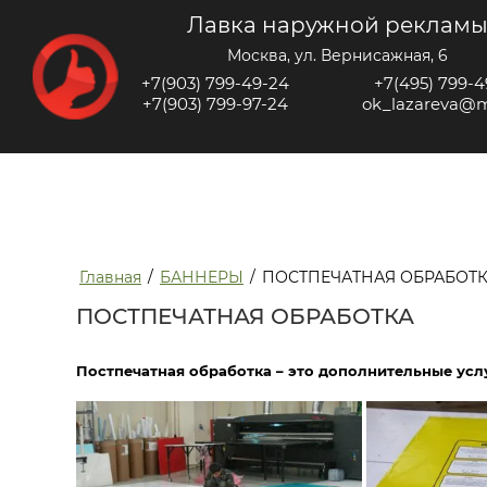
Лавка наружной реклам
Москва, ул. Вернисажная, 6
+7(903) 799-49-24
+7(495) 799-4
+7(903) 799-97-24
ok_lazareva@m
Главная
/
БАННЕРЫ
/
ПОСТПЕЧАТНАЯ ОБРАБОТ
ПОСТПЕЧАТНАЯ ОБРАБОТКА
Постпечатная обработка – это дополнительные усл